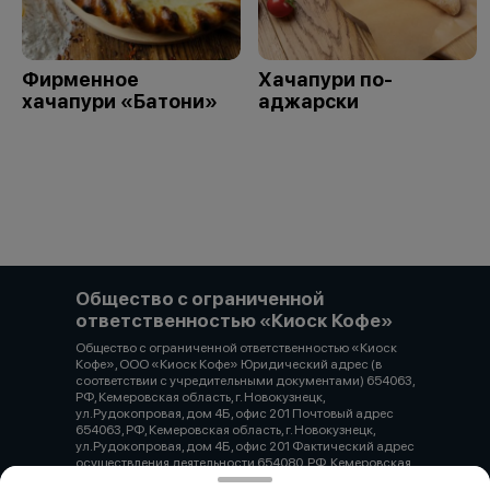
Фирменное
Хачапури по-
хачапури «Батони»
аджарски
Общество с ограниченной
ответственностью «Киоск Кофе»
Общество с ограниченной ответственностью «Киоск
Кофе», ООО «Киоск Кофе» Юридический адрес (в
соответствии с учредительными документами) 654063,
РФ, Кемеровская область, г. Новокузнецк,
ул.Рудокопровая, дом 4Б, офис 201 Почтовый адрес
654063, РФ, Кемеровская область, г. Новокузнецк,
ул.Рудокопровая, дом 4Б, офис 201 Фактический адрес
осуществления деятельности 654080, РФ, Кемеровская
область, г. Новокузнецк, проспект Н.С. Ермакова, дом