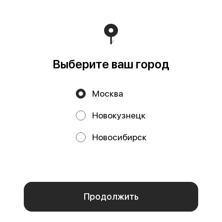
30А ОГРН 1194205010262 ИНН / КПП 4217194158 /
421745005 Расчетный счет 40702810400400003287
БИК 044525411 Корреспондентский счет
30101810145250000411 Наименование учреждения
банка Филиал «Центральный» банка ВТБ (публичное
акционерное общество) в г. Москва
Работает на эффективном ядре
Foodpicásso
ver. 3.2
Выберите ваш город
Политика конфиденциальности
Москва
Публичная оферта
Новокузнецк
Акции, скидки, кэшбэк − в нашем приложении!
Новосибирск
Мы используем куки.
Пользуясь сайтом, вы даёте согласие на
обработку файлов cookie вашего браузера и использование
аналитических сервисов согласно нашей
политике
конфиденциальности
.
ОК