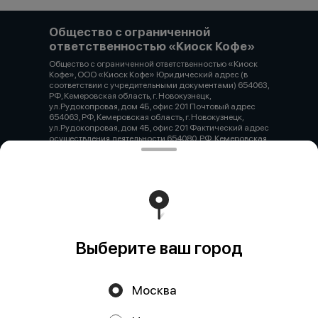
Общество с ограниченной
ответственностью «Киоск Кофе»
Общество с ограниченной ответственностью «Киоск
Кофе», ООО «Киоск Кофе» Юридический адрес (в
соответствии с учредительными документами) 654063,
РФ, Кемеровская область, г. Новокузнецк,
ул.Рудокопровая, дом 4Б, офис 201 Почтовый адрес
654063, РФ, Кемеровская область, г. Новокузнецк,
ул.Рудокопровая, дом 4Б, офис 201 Фактический адрес
осуществления деятельности 654080, РФ, Кемеровская
область, г. Новокузнецк, проспект Н.С. Ермакова, дом
30А ОГРН 1194205010262 ИНН / КПП 4217194158 /
421745005 Расчетный счет 40702810400400003287
БИК 044525411 Корреспондентский счет
30101810145250000411 Наименование учреждения
банка Филиал «Центральный» банка ВТБ (публичное
акционерное общество) в г. Москва
Работает на эффективном ядре
Foodpicásso
ver. 3.2
Выберите ваш город
Политика конфиденциальности
Москва
Публичная оферта