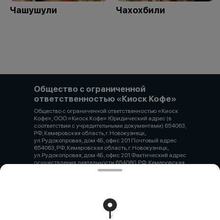
Чашушули
Чахохбили
Общество с ограниченной
ответственностью «Киоск Кофе»
Общество с ограниченной ответственностью «Киоск
Кофе», ООО «Киоск Кофе» Юридический адрес (в
соответствии с учредительными документами) 654063,
РФ, Кемеровская область, г. Новокузнецк,
ул.Рудокопровая, дом 4Б, офис 201 Почтовый адрес
654063, РФ, Кемеровская область, г. Новокузнецк,
ул.Рудокопровая, дом 4Б, офис 201 Фактический адрес
осуществления деятельности 654080, РФ, Кемеровская
область, г. Новокузнецк, проспект Н.С. Ермакова, дом
30А ОГРН 1194205010262 ИНН / КПП 4217194158 /
421745005 Расчетный счет 40702810400400003287
БИК 044525411 Корреспондентский счет
30101810145250000411 Наименование учреждения
банка Филиал «Центральный» банка ВТБ (публичное
акционерное общество) в г. Москва