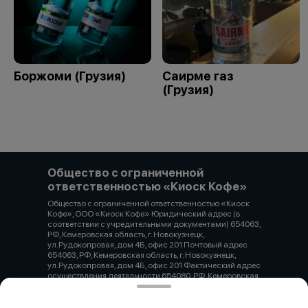
Боржоми (Грузия)
Саирме газ
(Грузия)
Общество с ограниченной
ответственностью «Киоск Кофе»
Общество с ограниченной ответственностью «Киоск
Кофе», ООО «Киоск Кофе» Юридический адрес (в
соответствии с учредительными документами) 654063,
РФ, Кемеровская область, г. Новокузнецк,
ул.Рудокопровая, дом 4Б, офис 201 Почтовый адрес
654063, РФ, Кемеровская область, г. Новокузнецк,
ул.Рудокопровая, дом 4Б, офис 201 Фактический адрес
осуществления деятельности 654080, РФ, Кемеровская
область, г. Новокузнецк, проспект Н.С. Ермакова, дом
30А ОГРН 1194205010262 ИНН / КПП 4217194158 /
421745005 Расчетный счет 40702810400400003287