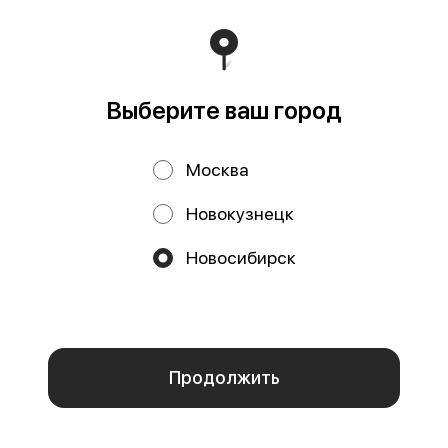
Политика конфиденциальности
Публичная оферта
Выберите ваш город
Акции, скидки, кэшбэк − в нашем приложении!
Москва
Новокузнецк
Новосибирск
Мы используем куки.
Пользуясь сайтом, вы даёте согласие на
обработку файлов cookie вашего браузера и использование
аналитических сервисов согласно нашей
политике
конфиденциальности
.
ОК