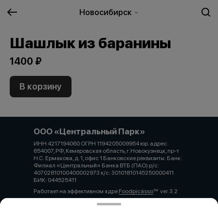
Новосибирск
Шашлык из баранины
1400 ₽
В корзину
ООО «Центральный Парк»
ИНН 4217194060 ОГРН 1194205009954 юр. адрес:
654007, РФ, Кемеровская область, г. Новокузнецк, пр-т
Н.С. Ермакова, д. 1, офис 1 Банковские реквизиты: Банк:
Филиал «Центральный» Банка ВТБ (ПАО) р/с:
40702810100400002973 к/с: 30101810145250000411
БИК: 044525411
Работает на эффективном ядре
Foodpicásso
ver. 3.2