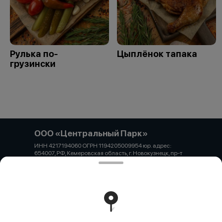
Рулька по-
Цыплёнок тапака
грузински
ООО «Центральный Парк»
ИНН 4217194060 ОГРН 1194205009954 юр. адрес:
654007, РФ, Кемеровская область, г. Новокузнецк, пр-т
Н.С. Ермакова, д. 1, офис 1 Банковские реквизиты: Банк:
Филиал «Центральный» Банка ВТБ (ПАО) р/с:
40702810100400002973 к/с: 30101810145250000411
БИК: 044525411
Работает на эффективном ядре
Foodpicásso
ver. 3.2