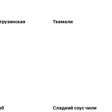
грузинская
Ткемали
аб
Сладкий соус чили