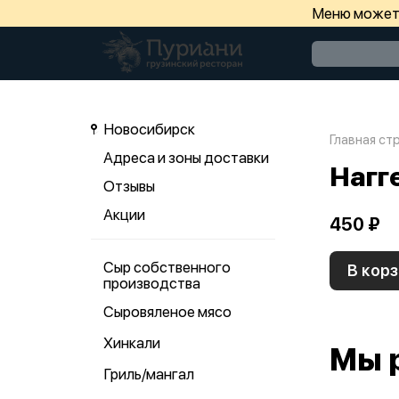
Меню может 
Новосибирск
Главная ст
Адреса и зоны доставки
Нагг
Отзывы
Акции
450 ₽
Сыр собственного
В корз
производства
Сыровяленое мясо
Хинкали
Мы 
Гриль/мангал