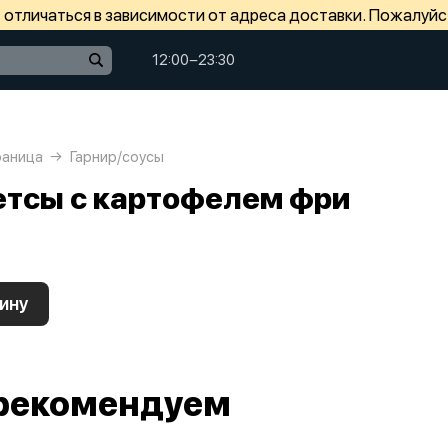
отличаться в зависимости от адреса доставки. Пожалуйс
12:00−23:30
раница
Гарнир/соусы
етсы с картофелем фри
ину
рекомендуем