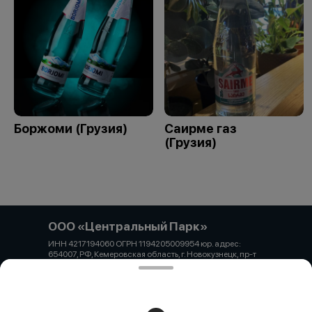
Боржоми (Грузия)
Саирме газ
(Грузия)
ООО «Центральный Парк»
ИНН 4217194060 ОГРН 1194205009954 юр. адрес:
654007, РФ, Кемеровская область, г. Новокузнецк, пр-т
Н.С. Ермакова, д. 1, офис 1 Банковские реквизиты: Банк:
Филиал «Центральный» Банка ВТБ (ПАО) р/с:
40702810100400002973 к/с: 30101810145250000411
БИК: 044525411
Работает на эффективном ядре
Foodpicásso
ver. 3.2