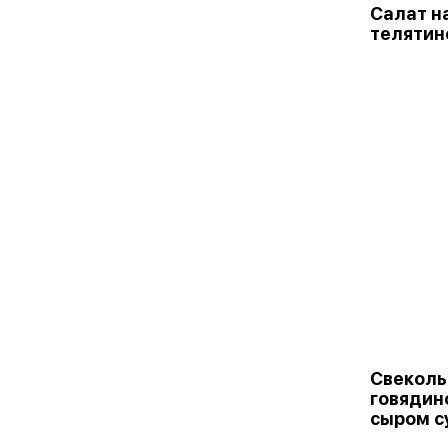
Салат на
телятин
Свеколь
говядин
сыром с