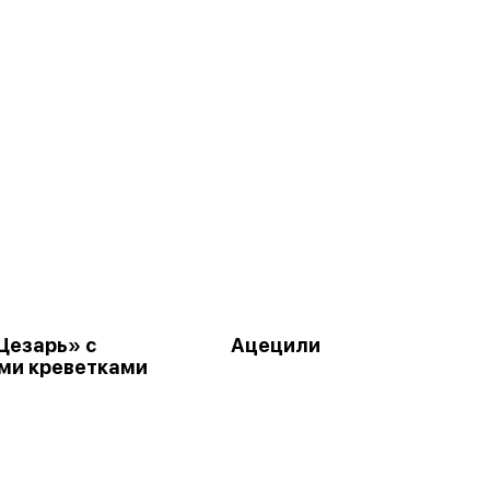
Цезарь» с
Ацецили
ми креветками