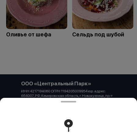
Оливье от шефа
Сельдь под шубой
ООО «Центральный Парк»
ИНН 4217194060 ОГРН 1194205009954 юр. адрес:
654007, РФ, Кемеровская область, г. Новокузнецк, пр-т
Н.С. Ермакова, д. 1, офис 1 Банковские реквизиты: Банк:
Филиал «Центральный» Банка ВТБ (ПАО) р/с:
40702810100400002973 к/с: 30101810145250000411
БИК: 044525411
Работает на эффективном ядре
Foodpicásso
ver. 3.2