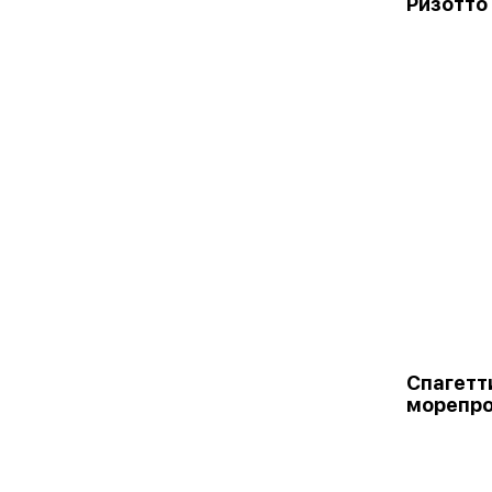
Ризотто
Спагетт
морепр