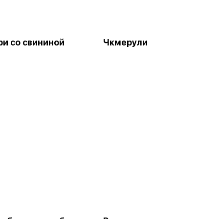
и со свининой
Чкмерули