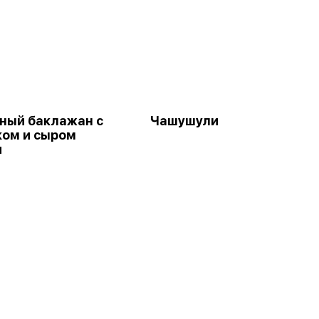
ный баклажан с
Чашушули
ом и сыром
и