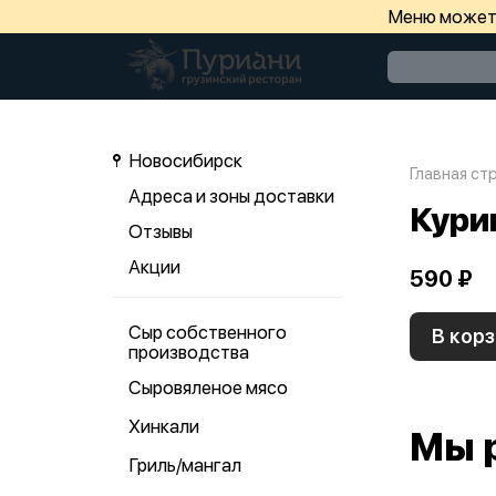
Меню может 
Новосибирск
Главная ст
Адреса и зоны доставки
Кури
Отзывы
Акции
590 ₽
Сыр собственного
В корз
производства
Сыровяленое мясо
Хинкали
Мы 
Гриль/мангал