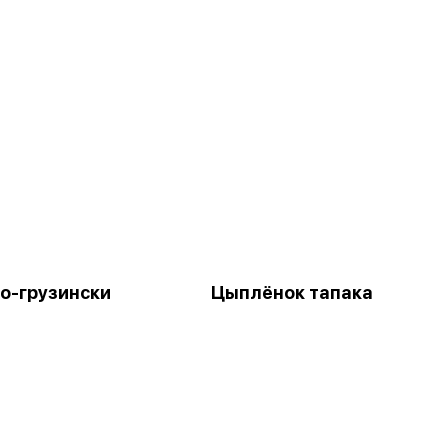
по-грузински
Цыплёнок тапака