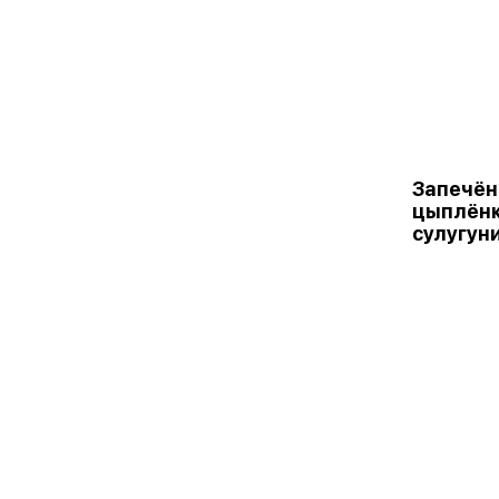
Запечён
цыплёнк
сулугун