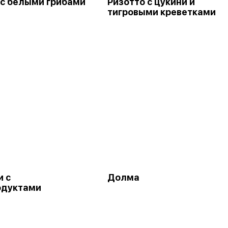
 с белыми грибами
Ризотто с цукини и
тигровыми креветками
и с
Долма
одуктами