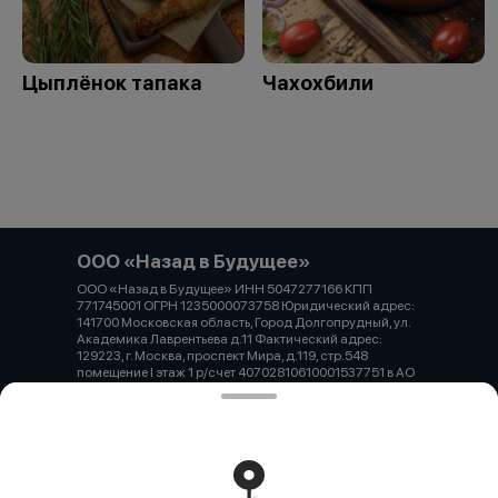
Цыплёнок тапака
Чахохбили
ООО «Назад в Будущее»
ООО «Назад в Будущее» ИНН 5047277166 КПП
771745001 ОГРН 1235000073758 Юридический адрес:
141700 Московская область, Город Долгопрудный, ул.
Академика Лаврентьева д.11 Фактический адрес:
129223, г. Москва, проспект Мира, д.119, стр.548
помещение І этаж 1 р/счет 40702810610001537751 в АО
«Тинькофф Банк» к/счет 30101810145250000974 БИК
044525974 Тел. 8-499-685-25-25
Работает на эффективном ядре
Foodpicásso
ver. 3.2