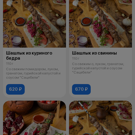
Шашлык из куриного
Шашлык из свинины
бедра
110 г
110 г
Со свежим о, луком, гранатом,
гурийской капустой и соусом
Со свежим помидором, луком,
"Сацебели"
гранатом, гурийской капустой и
соусом "Сацебели"
620 ₽
670 ₽