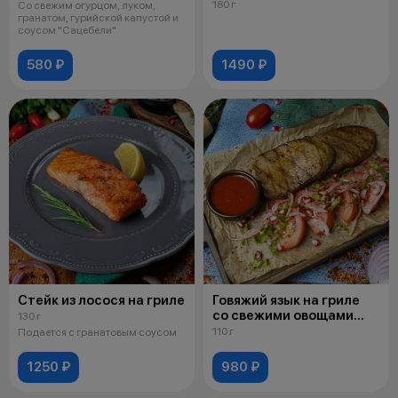
180 г
Со свежим огурцом, луком,
гранатом, гурийской капустой и
соусом "Сацебели"
580 ₽
1490 ₽
Стейк из лосося на гриле
Говяжий язык на гриле
со свежими овощами
130 г
и соусом сацебели
110 г
Подается с гранатовым соусом
1250 ₽
980 ₽