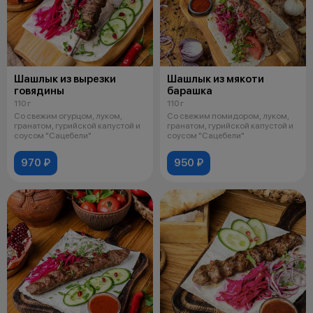
Шашлык из вырезки
Шашлык из мякоти
говядины
барашка
110 г
110 г
Со свежим огурцом, луком,
Со свежим помидором, луком,
гранатом, гурийской капустой и
гранатом, гурийской капустой и
соусом "Сацебели"
соусом "Сацебели"
970 ₽
950 ₽