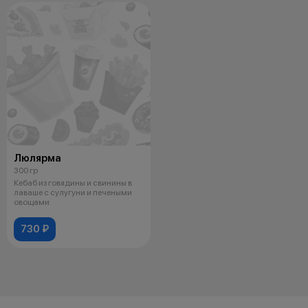
Люлярма
300 гр
Кебаб из говядины и свинины в
лаваше с сулугуни и печеными
овощами
730 ₽