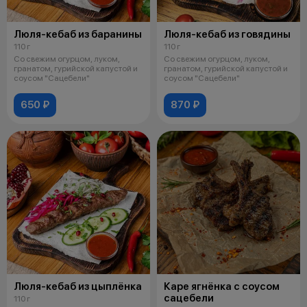
Люля-кебаб из баранины
Люля-кебаб из говядины
110 г
110 г
Со свежим огурцом, луком,
Со свежим огурцом, луком,
гранатом, гурийской капустой и
гранатом, гурийской капустой и
соусом "Сацебели"
соусом "Сацебели"
650 ₽
870 ₽
Люля-кебаб из цыплёнка
Каре ягнёнка с соусом
сацебели
110 г