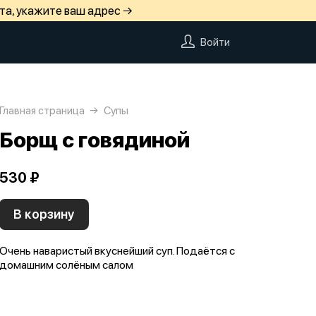
та, укажите ваш адрес →
Войти
Главная страница
Супы
Борщ с говядиной
530 ₽
В корзину
Очень наваристый вкуснейший суп. Подаётся с
домашним солёным салом