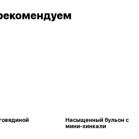
рекомендуем
 говядиной
Насыщенный бульон с
мини-хинкали