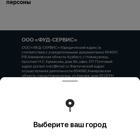
персоны
ООО «ФУД-СЕРВИС»
ООО «ФУД-СЕРВИС» Юридический адрес (в
соответствии с учредительными документами) 654007,
РФ, Кемеровская область-Кузбасс, г. Новокузнецк,
проспект Н.С. Ермакова, дом 9А, офис 317 Почтовый
адрес puriani.nvkz@mail.ru Фактический адрес
осуществления деятельности 654080, Кемеровская
область, город Новокузнецк, ул.Кирова, дом 55 ОГРН
1234200003993 ИНН / КПП 4217207840 / 421745001
Расчетный счет 40702810126000045197 БИК
043207612 Корреспондентский счет 30101 810 2 0000
0000612 Наименование учреждения банка
Кемеровское отделение №8615 ПАО Сбербанк
Работает на эффективном ядре
Foodpicásso
ver. 3.2
Выберите ваш город