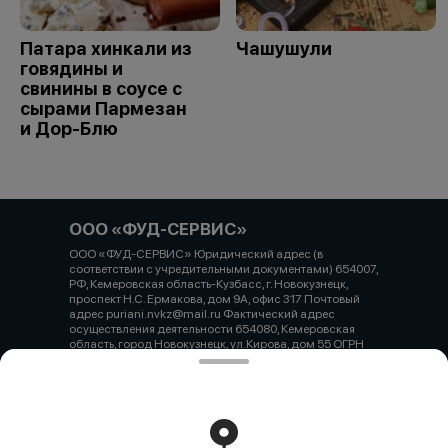
Патара хинкали из
Чашушули
говядины и
свинины в соусе с
сырами Пармезан
и Дор-Блю
ООО «ФУД-СЕРВИС»
ООО «ФУД-СЕРВИС» Юридический адрес (в
соответствии с учредительными документами) 654007,
РФ, Кемеровская область-Кузбасс, г. Новокузнецк,
проспект Н.С. Ермакова, дом 9А, офис 317 Почтовый
адрес puriani.nvkz@mail.ru Фактический адрес
осуществления деятельности 654080, Кемеровская
область, город Новокузнецк, ул.Кирова, дом 55 ОГРН
1234200003993 ИНН / КПП 4217207840 / 421745001
Расчетный счет 40702810126000045197 БИК
043207612 Корреспондентский счет 30101 810 2 0000
0000612 Наименование учреждения банка
Кемеровское отделение №8615 ПАО Сбербанк
Работает на эффективном ядре
Foodpicásso
ver. 3.2