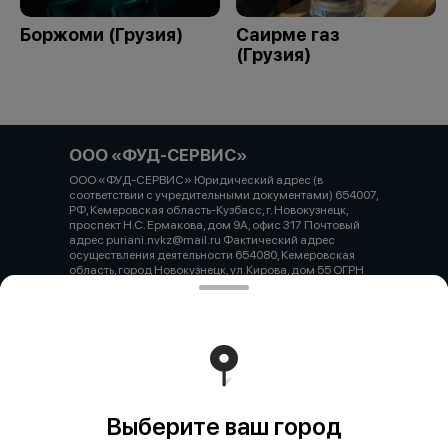
Боржоми (Грузия)
Саирме газ
(Грузия)
ООО «ФУД-СЕРВИС»
ООО «ФУД-СЕРВИС» Юридический адрес (в
соответствии с учредительными документами) 654007,
РФ, Кемеровская область-Кузбасс, г. Новокузнецк,
проспект Н.С. Ермакова, дом 9А, офис 317 Почтовый
адрес puriani.nvkz@mail.ru Фактический адрес
осуществления деятельности 654080, Кемеровская
область, город Новокузнецк, ул.Кирова, дом 55 ОГРН
1234200003993 ИНН / КПП 4217207840 / 421745001
Расчетный счет 40702810126000045197 БИК
043207612 Корреспондентский счет 30101 810 2 0000
0000612 Наименование учреждения банка
Кемеровское отделение №8615 ПАО Сбербанк
Работает на эффективном ядре
Foodpicásso
ver. 3.2
Выберите ваш город