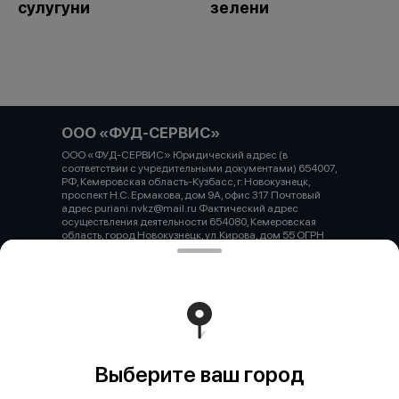
сулугуни
зелени
ООО «ФУД-СЕРВИС»
ООО «ФУД-СЕРВИС» Юридический адрес (в
соответствии с учредительными документами) 654007,
РФ, Кемеровская область-Кузбасс, г. Новокузнецк,
проспект Н.С. Ермакова, дом 9А, офис 317 Почтовый
адрес puriani.nvkz@mail.ru Фактический адрес
осуществления деятельности 654080, Кемеровская
область, город Новокузнецк, ул.Кирова, дом 55 ОГРН
1234200003993 ИНН / КПП 4217207840 / 421745001
Расчетный счет 40702810126000045197 БИК
043207612 Корреспондентский счет 30101 810 2 0000
0000612 Наименование учреждения банка
Кемеровское отделение №8615 ПАО Сбербанк
Работает на эффективном ядре
Foodpicásso
ver. 3.2
Выберите ваш город