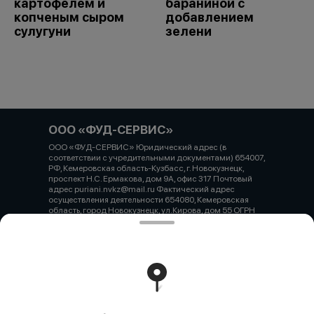
картофелем и
бараниной с
копченым сыром
добавлением
сулугуни
зелени
ООО «ФУД-СЕРВИС»
ООО «ФУД-СЕРВИС» Юридический адрес (в
соответствии с учредительными документами) 654007,
РФ, Кемеровская область-Кузбасс, г. Новокузнецк,
проспект Н.С. Ермакова, дом 9А, офис 317 Почтовый
адрес puriani.nvkz@mail.ru Фактический адрес
осуществления деятельности 654080, Кемеровская
область, город Новокузнецк, ул.Кирова, дом 55 ОГРН
1234200003993 ИНН / КПП 4217207840 / 421745001
Расчетный счет 40702810126000045197 БИК
043207612 Корреспондентский счет 30101 810 2 0000
0000612 Наименование учреждения банка
Кемеровское отделение №8615 ПАО Сбербанк
Работает на эффективном ядре
Foodpicásso
ver. 3.2