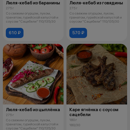
Люля-кебаб из баранины
Люля-кебаб из говядины
275 г
275 г
Со свежим огурцом, луком,
Со свежим огурцом, луком,
гранатом, гурийской капустой и
гранатом, гурийской капустой и
соусом "Сацебели" 110/135/30
соусом "Сацебели" 110/135/30
610 ₽
570 ₽
Люля-кебаб из цыплёнка
Каре ягнёнка с соусом
сацебели
275 г
180 г
Со свежим огурцом, луком,
гранатом, гурийской капустой и
180/30
соусом "Сацебели" 110/135/30