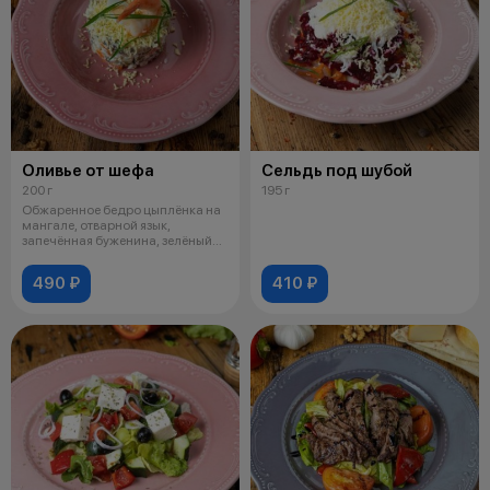
Оливье от шефа
Сельдь под шубой
200 г
195 г
Обжаренное бедро цыплёнка на
мангале, отварной язык,
запечённая буженина, зелёный
горошек
490 ₽
410 ₽