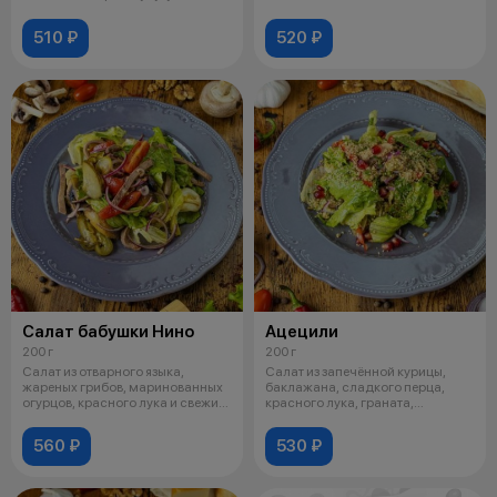
перцем, жарены
510 ₽
520 ₽
Салат бабушки Нино
Ацецили
200 г
200 г
Салат из отварного языка,
Салат из запечённой курицы,
жареных грибов, маринованных
баклажана, сладкого перца,
огурцов, красного лука и свежих
красного лука, граната,
том
мелкорублен
560 ₽
530 ₽