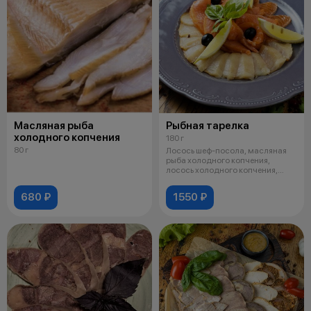
Масляная рыба
Рыбная тарелка
холодного копчения
180 г
80 г
Лосось шеф-посола, масляная
рыба холодного копчения,
лосось холодного копчения,
подается с
680 ₽
1550 ₽