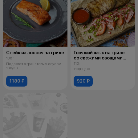
Стейк из лосося на гриле
Говяжий язык на гриле
со свежими овощами
130 г
и соусом "Сацебели"
110 г
Подается с гранатовым соусом
130/30
110/80/30
1180 ₽
920 ₽