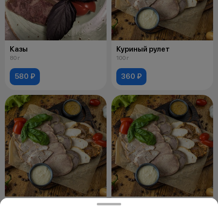
Казы
Куриный рулет
80 г
100 г
580 ₽
360 ₽
Буженина
Отварной язык
100 г
100 г