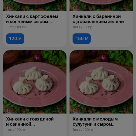
Хинкали с картофелем
Хинкали с бараниной
и копченым сыром
с добавлением зелени
сулугуни
1шт г / 100гр
1шт г / 100гр
120 ₽
150 ₽
Хинкали с говядиной
Хинкали с молодым
и свининой
сулугуни и сыром
с добавлением зелени
страчателла
1 шт / 100 гр
1шт г / 100 гр
с грузинскими травами