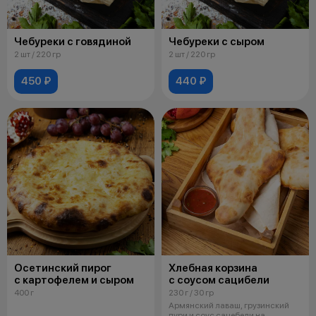
Чебуреки с говядиной
Чебуреки с сыром
2 шт / 220 гр
2 шт / 220 гр
450 ₽
440 ₽
Осетинский пирог
Хлебная корзина
с картофелем и сыром
с соусом сацибели
400 г
230 г / 30 гр
Армянский лаваш, грузинский
пури и соус сацебели на