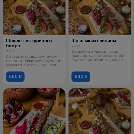
Шашлык из куриного
Шашлык из свинины
бедра
275 г
275 г
Со свежим огурцом, луком,
гранатом, гурийской капустой и
Со свежим помидором, луком,
соусом "Сацебели" 110/135/30
гранатом, гурийской капустой и
соусом "Сацебели" 110/135/30
560 ₽
640 ₽