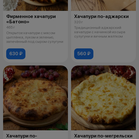
Фирменное хачапури
Хачапури по-аджарски
«Батоно»
320 г
465 г
Традиционный аджарский
хачапури с начинкой из сыра
Открытое хачапури с мясом
сулугуни и яичным желтком
цыплёнка, луком и зеленью,
запечённый под сыром сулугуни
630 ₽
560 ₽
Хачапури по-
Хачапури по-мегрельски