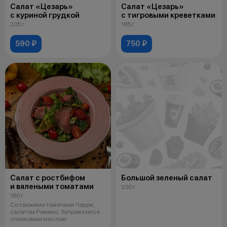
Салат «Цезарь»
Салат «Цезарь»
с куриной грудкой
с тигровыми креветками
205 г
185 г
590 ₽
750 ₽
Салат с ростбифом
Большой зеленый салат
и вялеными томатами
200 г
180 г
Со свежими томатами Черри,
салатом Романо. Заправляется
оливковым маслом