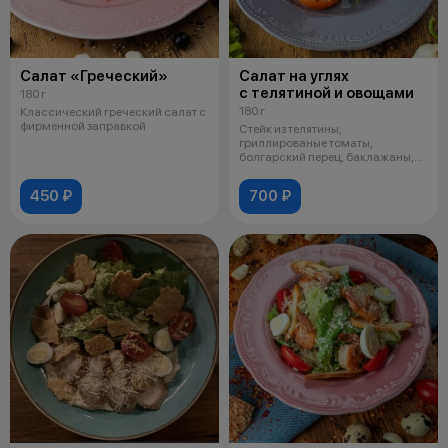
Салат «Греческий»
Салат на углях
с телятиной и овощами
180 г
180 г
Классический греческий салат с
фирменной заправкой
Стейк из телятины,
гриллированые томаты,
болгарский перец, баклажаны,
микс салатных листье
450 ₽
700 ₽