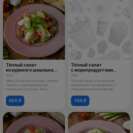
Тёплый салат
Тёплый салат
из куриного шашлыка
с морепродуктами
с копчёным сулугуни
и соусом "Цитронет""
200 г
180 г
Микс салатных листьев, свежие
Теплый салат с тигровыми
томаты, куриный шашлык,
креветками, кальмарами, с
копчёный сулугуни, яйцо,
обжаренным картофелем,
заправка на
томатами черри,
500 ₽
760 ₽