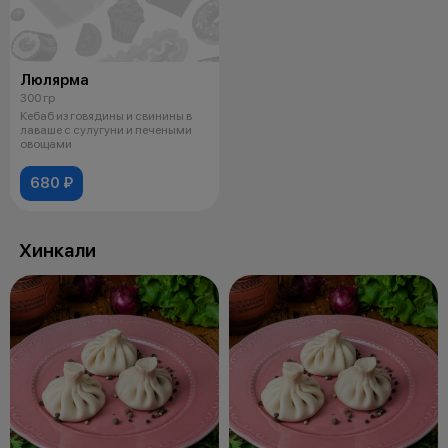
Люлярма
300 гр
Кебаб из говядины и свинины в
лаваше с сулугуни и печеными
овощами
680 ₽
Хинкали