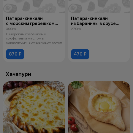
Патара-хинкали
Патара-хинкали
с морским гребешком
из баранины в соусе
и трюфельным маслом
"Остри"
300гр
270гр
в сливочном-
С морским гребешком и
пармезановом соусе
трюфельным маслом в
сливочном-пармезановом соусе
870 ₽
470 ₽
Хачапури