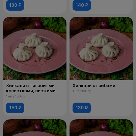
130 ₽
140 ₽
Хинкали с тигровыми
Хинкали с грибами
креветками, свежими
1 шт / 100 гр
томатами и сыром
1 шт / 100 гр
страчателла
150 ₽
130 ₽