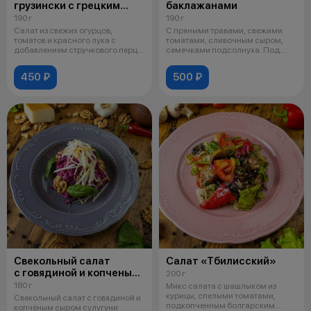
грузински с грецким
баклажанами
орехом
190 г
190 г
Салат из свежих огурцов,
С пряными травами, свежими
томатов и красного лука с
томатами, сливочным сыром,
добавлением стручкового перца,
семечками подсолнуха. Под
приправл
фирменной
450 ₽
500 ₽
Свекольный салат
Салат «Тбилисский»
с говядиной и копченым
200 г
сыром сулугуни
180 г
Микс салата с шашлыком из
курицы, спелыми томатами,
Свекольный салат с говядиной и
подкопченным болгарским
копчёным сыром сулугуни