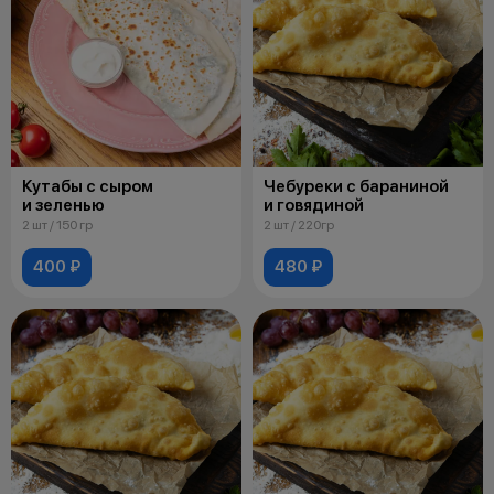
Кутабы с сыром
Чебуреки с бараниной
и зеленью
и говядиной
2 шт / 150 гр
2 шт / 220гр
400 ₽
480 ₽