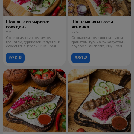
Шашлык из вырезки
Шашлык из мякоти
говядины
ягненка
275 г
275 г
Со свежим огурцом, луком,
Со свежим помидором, луком,
гранатом, гурийской капустой и
гранатом, гурийской капустой и
соусом "Сацебели" 110/135/30
соусом "Сацебели", 110/135/30
970 ₽
930 ₽