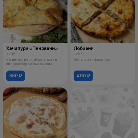
Хачапури «Пеновани»
Лобиани
320 г
320 г
Хачапури из слоёного теста в
Хачапури с фасолью
виде конвертиков с сыром
550 ₽
400 ₽